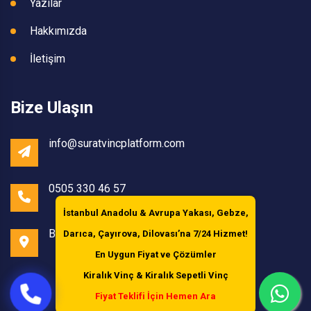
Yazılar
Hakkımızda
İletişim
Bize Ulaşın
info@suratvincplatform.com
0505 330 46 57
İstanbul Anadolu & Avrupa Yakası, Gebze,
Başakşehir /İstanbul
Darıca, Çayırova, Dilovası’na
7/24 Hizmet!
En Uygun Fiyat ve Çözümler
Kiralık Vinç & Kiralık Sepetli Vinç
Fiyat Teklifi İçin Hemen Ara